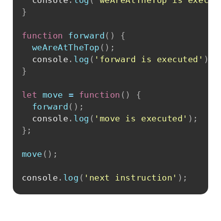
  console
.
log
(
'weAreAtTheTop is execut
}
function
forward
(
)
{
weAreAtTheTop
(
)
;
  console
.
log
(
'forward is executed'
)
;
}
let
move
=
function
(
)
{
forward
(
)
;
  console
.
log
(
'move is executed'
)
;
}
;
move
(
)
;
console
.
log
(
'next instruction'
)
;