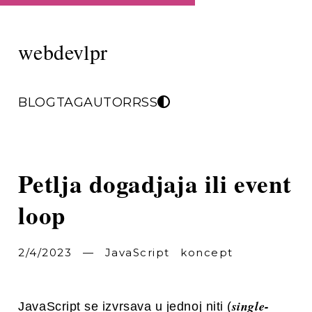
webdevlpr
BLOG
TAG
AUTOR
RSS
Petlja dogadjaja ili event
loop
2/4/2023
—
JavaScript
koncept
single-
JavaScript se izvrsava u jednoj niti (