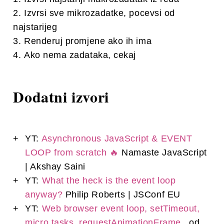
Izvrsi sve mikrozadatke, pocevsi od
najstarijeg
Renderuj promjene ako ih ima
Ako nema zadataka, cekaj
Dodatni izvori
YT:
Asynchronous JavaScript & EVENT
LOOP from scratch 🔥
Namaste JavaScript
| Akshay Saini
YT:
What the heck is the event loop
anyway?
Philip Roberts | JSConf EU
YT:
Web browser event loop, setTimeout,
micro tasks, requestAnimationFrame..
od