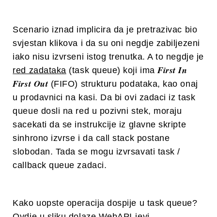
Scenario iznad implicira da je pretrazivac bio
svjestan klikova i da su oni negdje zabiljezeni
iako nisu izvrseni istog trenutka. A to negdje je
First In
red zadataka
(task queue) koji ima
First Out
(FIFO) strukturu podataka, kao onaj
u prodavnici na kasi. Da bi ovi zadaci iz task
queue dosli na red u pozivni stek, moraju
sacekati da se instrukcije iz glavne skripte
sinhrono izvrse i da call stack postane
slobodan. Tada se mogu izvrsavati task /
callback queue zadaci.
Kako uopste operacija dospije u task queue?
Ovdje u sliku dolaze WebAPI-jevi.