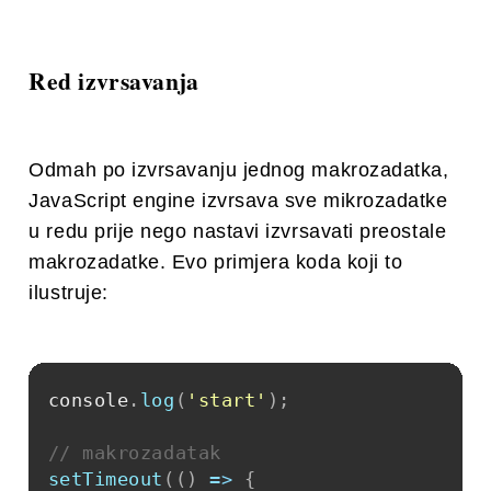
Red izvrsavanja
Odmah po izvrsavanju jednog makrozadatka,
JavaScript engine izvrsava sve mikrozadatke
u redu prije nego nastavi izvrsavati preostale
makrozadatke. Evo primjera koda koji to
ilustruje:
console
.
log
(
'start'
)
;
// makrozadatak
setTimeout
(
(
)
=>
{