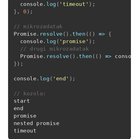
  console
.
log
(
'timeout'
)
;
}
,
0
)
;
// mikrozadatak
Promise
.
resolve
(
)
.
then
(
(
)
=>
{
  console
.
log
(
'promise'
)
;
// drugi mikrozadatak
  Promise
.
resolve
(
)
.
then
(
(
)
=>
 console
}
)
;
console
.
log
(
'end'
)
;
// kozola: 
start
end
promise
nested promise
timeout