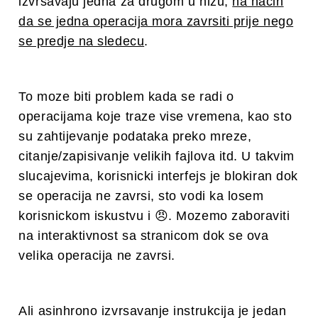
izvrsavaju jedna za drugom u nizu,
na nacin
da se jedna operacija mora zavrsiti prije nego
se predje na sledecu
.
To moze biti problem kada se radi o
operacijama koje traze vise vremena, kao sto
su zahtijevanje podataka preko mreze,
citanje/zapisivanje velikih fajlova itd. U takvim
slucajevima, korisnicki interfejs je blokiran dok
se operacija ne zavrsi, sto vodi ka losem
korisnickom iskustvu i 😠. Mozemo zaboraviti
na interaktivnost sa stranicom dok se ova
velika operacija ne zavrsi.
Ali asinhrono izvrsavanje instrukcija je jedan