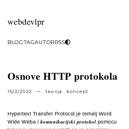
webdevlpr
BLOG
TAG
AUTOR
RSS
Osnove HTTP protokola
16/2/2022
—
teorija
koncept
Hypertext Transfer Protocol je temelj Word
komunikacijski protokol
Wide Weba i
pomocu