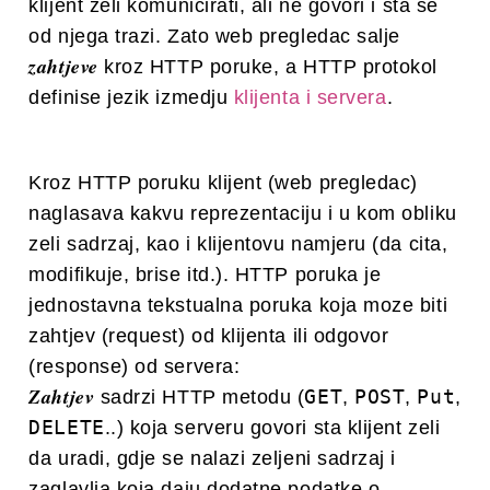
klijent zeli komunicirati, ali ne govori i sta se
od njega trazi. Zato web pregledac salje
zahtjeve
kroz HTTP poruke, a HTTP protokol
definise jezik izmedju
klijenta i servera
.
Kroz HTTP poruku klijent (web pregledac)
naglasava kakvu reprezentaciju i u kom obliku
zeli sadrzaj, kao i klijentovu namjeru (da cita,
modifikuje, brise itd.). HTTP poruka je
jednostavna tekstualna poruka koja moze biti
zahtjev (request) od klijenta ili odgovor
(response) od servera:
Zahtjev
GET
POST
Put
sadrzi HTTP metodu (
,
,
,
DELETE
..) koja serveru govori sta klijent zeli
da uradi, gdje se nalazi zeljeni sadrzaj i
zaglavlja koja daju dodatne podatke o