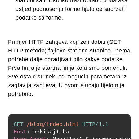
staticni sajt. Ukoliko trazi obradu podataka
usljed podnosenja forme tijelo ce sadrzati
podatke sa forme.
Primjer HTTP zahtjeva koji zeli dobiti (GET
HTTP metoda) fajlove staticne stranice i nema
potrebe dalje obradjivati bilo kakve podatke.
Prva linija je startna linija koju smo pomenuli.
Sve ostale su neki od mogucih parametara iz
zaglavlja zahtjeva. U ovom slucaju tijelo nije
potrebno.
GET
/blog/index.html
HTTP/1.1
Host
:
nekisajt.ba