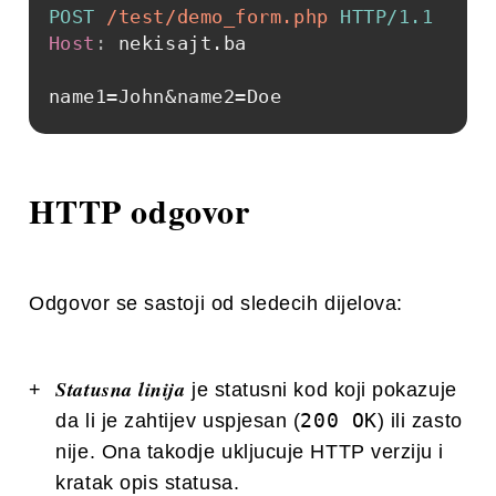
POST
/test/demo_form.php
HTTP/1.1
Host
:
nekisajt.ba
name1=John&name2=Doe
HTTP odgovor
Odgovor se sastoji od sledecih dijelova:
Statusna linija
je statusni kod koji pokazuje
200 OK
da li je zahtijev uspjesan (
) ili zasto
nije. Ona takodje ukljucuje HTTP verziju i
kratak opis statusa.