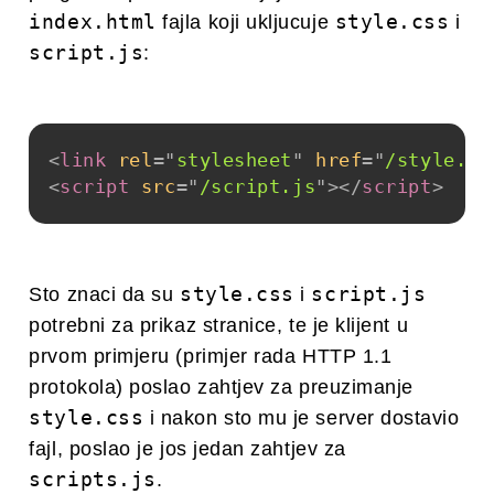
index.html
style.css
fajla koji ukljucuje
i
script.js
:
<
link
rel
=
"
stylesheet
"
href
=
"
/style.cs
<
script
src
=
"
/script.js
"
>
</
script
>
style.css
script.js
Sto znaci da su
i
potrebni za prikaz stranice, te je klijent u
prvom primjeru (primjer rada HTTP 1.1
protokola) poslao zahtjev za preuzimanje
style.css
i nakon sto mu je server dostavio
fajl, poslao je jos jedan zahtjev za
scripts.js
.