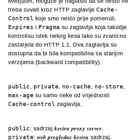
Medjutim, moguce je naglasiti da se nesto ne
Cache-
treba cuvati kroz HTTP zaglavlje
Control
koje smo nesto prije pomenuli.
Expires
Pragma
i
su zaglavlja koja takodje
kontrolisu istek nekog kesa iako su zvanicno
zastarjela do HTTP 1.1. Ova zaglavlja su
dostupna da bi bila kompatibilna sa starijim
verzijama (backward compatibility).
public
private
no-cache
no-store
,
,
,
,
max-age
su samo
neke
od vrijednosti
Cache-control
zaglavlja.
kesira proxy server
public
: sadrzaj
.
web pregledac kesira
private
:
sadrzaj.