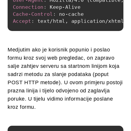
User-Agent
:
Mozilla/4.0 (compatible; M
Connection
:
Keep-Alive
Cache-Control
:
no-cache
Accept
:
text/html, application/xhtml+x
Medjutim ako je korisnik popunio i poslao
formu kroz svoj web pregledac, on zapravo
salje zahtjev serveru sa startnom linijom koja
sadrzi metodu za slanje podataka (poput
POST HTTP metode). U ovom primjeru postoji
prazna linija i tijelo odvojeno od zaglavlja
poruke. U tijelu vidimo informacije poslane
kroz formu.