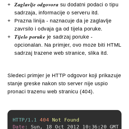
Zaglavlje odgovora
su dodatni podaci o tipu
sadrzaja, informacije o serveru itd.
Prazna linija - naznacuje da je zaglavlje
zavrsilo i odvaja ga od tijela poruke.
Tijelo poruke
je sadrzaj poruke -
opcionalan. Na primjer, ovo moze biti HTML
sadrzaj trazene web stranice, slika itd.
Sledeci primjer je HTTP odgovor koji prikazuje
stanje greske nakon sto server nije uspio
pronaci trazenu web stranicu (404).
HTTP/1.1
404
Not Found
Date
:
Sun, 18 Oct 2012 10:36:20 GMT